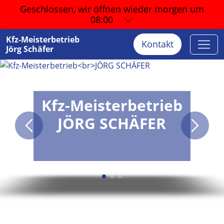
Geschlossen, wir öffnen wieder
morgen um
08:00
Kfz-Meisterbetrieb
Kontakt
Jörg Schäfer
Kfz-Meisterbetrieb
JÖRG SCHÄFER