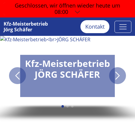
Geschlossen, wir öffnen wieder
heute um
08:00
Kfz-Meisterbetrieb
Kontakt
Jörg Schäfer
Kfz-Meisterbetrieb
JÖRG SCHÄFER