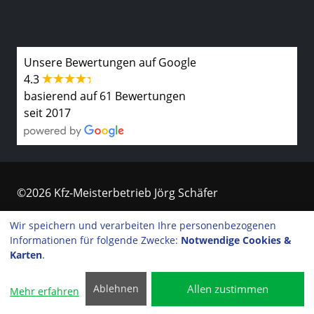
Unsere Bewertungen auf Google
4.3
basierend auf 61 Bewertungen
seit 2017
©2026 Kfz-Meisterbetrieb Jörg Schäfer
Kontakt
Wir speichern und verarbeiten Ihre personenbezogenen
Informationen für folgende Zwecke:
Notwendige Cookies &
Impressum
Karten
.
Datenschutzerklärung
Allen zustimmen
Ablehnen
Mehr erfahren
Cookie-Einstellungen