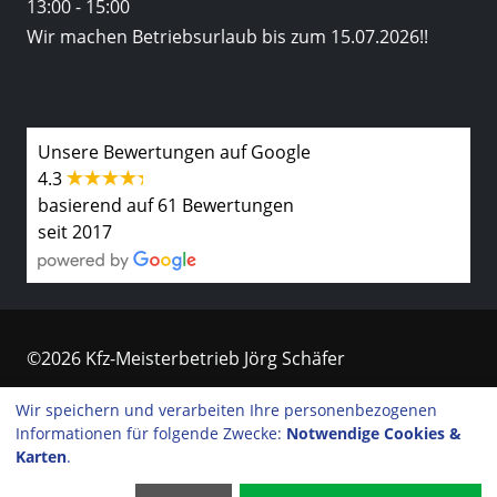
13:00 - 15:00
Wir machen Betriebsurlaub bis zum 15.07.2026!!
Unsere Bewertungen auf Google
4.3
basierend auf 61 Bewertungen
seit 2017
©2026 Kfz-Meisterbetrieb Jörg Schäfer
Kontakt
Wir speichern und verarbeiten Ihre personenbezogenen
Informationen für folgende Zwecke:
Notwendige Cookies &
Impressum
Karten
.
Datenschutzerklärung