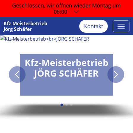
Geschlossen, wir öffnen wieder
Montag um
08:00
Kfz-Meisterbetrieb
Kontakt
Jörg Schäfer
Kfz-Meisterbetrieb
JÖRG SCHÄFER