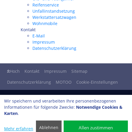
Reifenservice
Unfallinstandsetzung
Werkstattersatzwagen
Wohnmobile
Kontakt
E-Mail
Impressum
Datenschutzerklärung
Hoch
Kontakt
Impressum
Sitemap
Datenschutzerklärung
MOTOO
Cookie-Einstellungen
Jörg Schäfer
Wir speichern und verarbeiten Ihre personenbezogenen
Siemensstrasse 16a
Informationen für folgende Zwecke:
Notwendige Cookies &
40789 Monheim am Rhein
Karten
.
Tel: 02173/93 88 20
Fax: 02173/93 81 63
Allen zustimmen
Ablehnen
Mehr erfahren
info​@kfz-schaefer-monheim.de