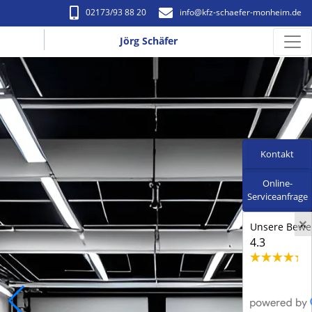
02173/93 88 20
info​@kfz-schaefer-monheim.de
Jörg Schäfer
Kontakt
Online-
Serviceanfrage
×
Unsere Bewer
4.3